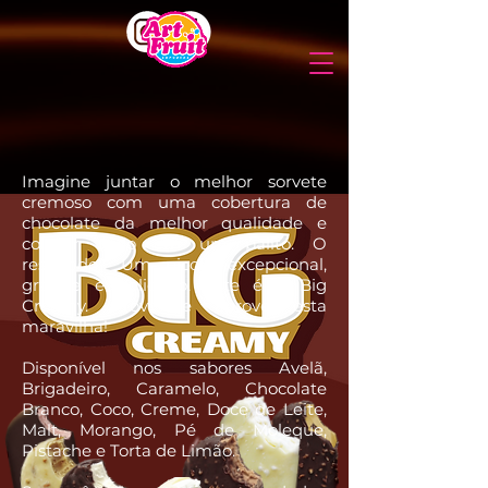
Imagine juntar o melhor sorvete
cremoso com uma cobertura de
chocolate da melhor qualidade e
colocar tudo em um palito. O
resultado? Um picolé excepcional,
grande e delicioso. Este é o Big
Creamy. Prove e aprove esta
maravilha!
Disponível nos sabores
Avelã,
Brigadeiro, Caramelo, Chocolate
Branco, Coco, Creme, Doce de Leite,
Malt, Morango, Pé de Moleque,
Pistache e Torta de Limão
.