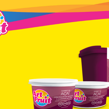
açaí de
de!