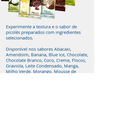
Experimente a textura e o sabor de
picolés preparados com ingredientes
selecionados.
Disponível nos sabores Abacaxi,
Amendoim, Banana, Blue Ice, Chocolate,
Chocolate Branco, Coco, Creme, Flocos,
Graviola, Leite Condensado, Manga,
Milho Verde, Morango, Mousse de
Maracujá, Napolitano e Queijo.
Se você quer ser um revendedor, entre
em contato conosco clicando
aqui
Ver mais