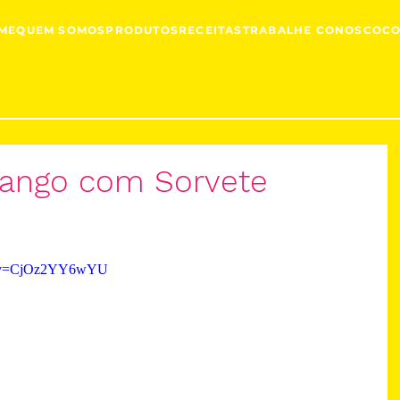
ME
QUEM SOMOS
PRODUTOS
RECEITAS
TRABALHE CONOSCO
C
rango com Sorvete
ch?v=CjOz2YY6wYU