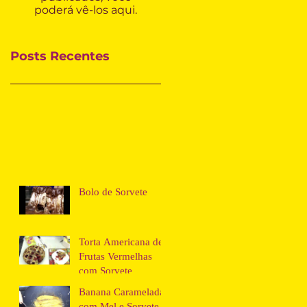
poderá vê-los aqui.
Posts Recentes
Bolo de Sorvete
Torta Americana de
Frutas Vermelhas
com Sorvete
Banana Caramelada
com Mel e Sorvete